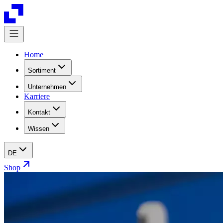
Home
Sortiment
Unternehmen
Karriere
Kontakt
Wissen
DE
Shop