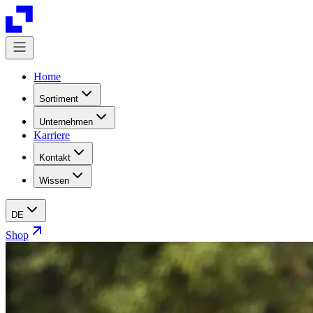
Home
Sortiment
Unternehmen
Karriere
Kontakt
Wissen
DE
Shop