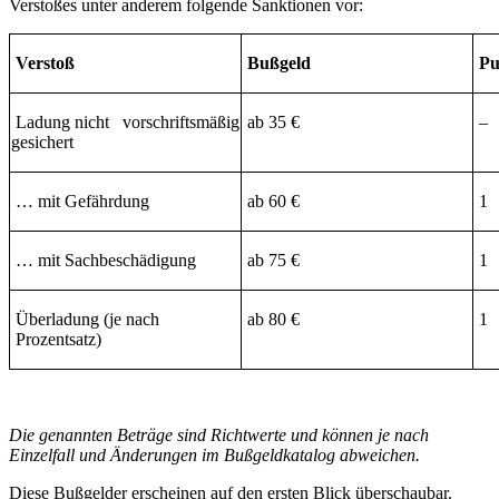
Verstoßes unter anderem folgende Sanktionen vor:
Verstoß
Bußgeld
Pu
Ladung nicht vorschriftsmäßig
ab 35 €
–
gesichert
… mit Gefährdung
ab 60 €
1
… mit Sachbeschädigung
ab 75 €
1
Überladung (je nach
ab 80 €
1
Prozentsatz)
Die genannten Beträge sind Richtwerte und können je nach
Einzelfall und Änderungen im Bußgeldkatalog abweichen.
Diese Bußgelder erscheinen auf den ersten Blick überschaubar.