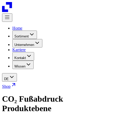
Home
Sortiment
Unternehmen
Karriere
Kontakt
Wissen
DE
Shop
CO₂ Fußabdruck
Produktebene