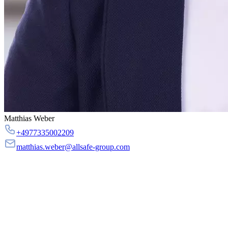
Matthias Weber
+4977335002209
matthias.weber@allsafe-group.com