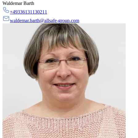
Waldemar Barth
+49336131130211
waldemar.barth@allsafe-group.com