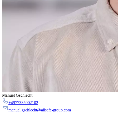
Manuel Gschlecht
+4977335002102
manuel.gschlecht@allsafe-group.com