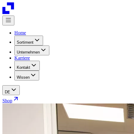
Home
Sortiment
Unternehmen
Karriere
Kontakt
Wissen
DE
Shop