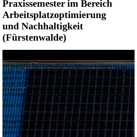
Praxissemester im Bereich
Arbeitsplatzoptimierung
und Nachhaltigkeit
(Fürstenwalde)
Deine Verantwortung
Als Beitrag zu einer nachhaltige Geschäftswelt verfolgen wir bei
allsafe die all:service-Strategie. Als ein wichtiger Bestandteil von
all:service bieten wir einen Reparaturdienst für Sperrstangen, wie
wir sie für die Transportindustrie herstellen, an. Wir nennen das
all:change. all:change ist unser innovativer Schritt in Richtung
nachhaltige Kreislaufwirtschaft und mit deiner Unterstützung wollen
wir
diesen Reparaturprozess noch besser machen.
Das Ziel deines Praxissemesters ist es, unter Anwendung von Lean
Management-Werkzeugen und durch die Brille der
Ressourceneffizienz, die Fertigungszeit um 25% zu reduzieren und
gleichzeitig 20%