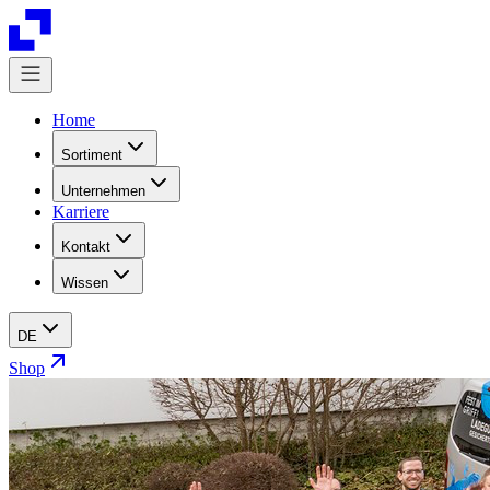
Home
Sortiment
Unternehmen
Karriere
Kontakt
Wissen
DE
Shop