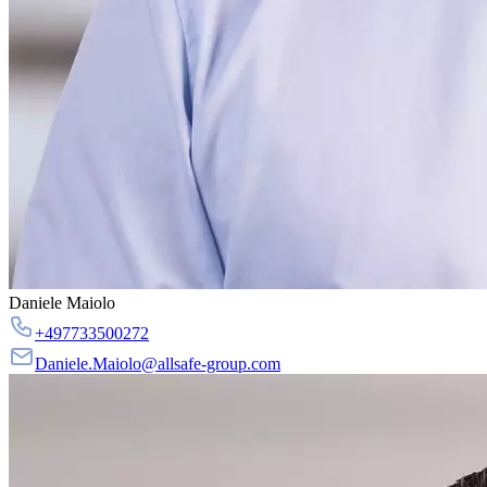
Daniele Maiolo
+497733500272
Daniele.Maiolo@allsafe-group.com