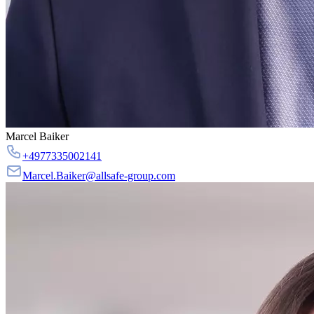
Marcel Baiker
+4977335002141
Marcel.Baiker@allsafe-group.com