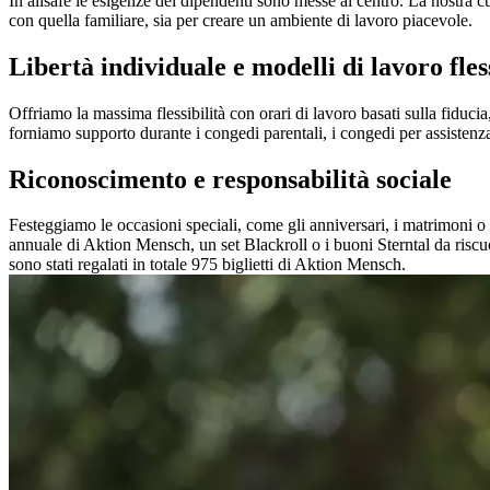
In allsafe le esigenze dei dipendenti sono messe al centro. La nostra cu
con quella familiare, sia per creare un ambiente di lavoro piacevole.
Libertà individuale e modelli di lavoro fless
Offriamo la massima flessibilità con orari di lavoro basati sulla fiduc
forniamo supporto durante i congedi parentali, i congedi per assistenza 
Riconoscimento e responsabilità sociale
Festeggiamo le occasioni speciali, come gli anniversari, i matrimoni o la 
annuale di Aktion Mensch, un set Blackroll o i buoni Sterntal da riscu
sono stati regalati in totale 975 biglietti di Aktion Mensch.