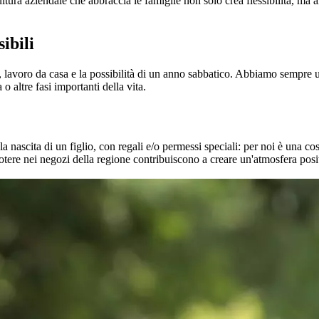
ltura aziendale che abbraccia le famiglie non solo crea flessibilità, ma a
ibili
ia, lavoro da casa e la possibilità di un anno sabbatico. Abbiamo sempre 
o altre fasi importanti della vita.
nascita di un figlio, con regali e/o permessi speciali: per noi è una cosa 
otere nei negozi della regione contribuiscono a creare un'atmosfera posi