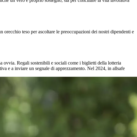
nche un vero e proprio sostegno, sia per conciliare la vita lavorativa
un orecchio teso per ascoltare le preoccupazioni dei nostri dipendenti e
ovvia. Regali sostenibili e sociali come i biglietti della lotteria
tiva e a inviare un segnale di apprezzamento. Nel 2024, in allsafe