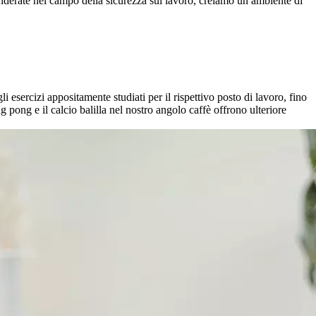
ponderate nel campo della sicurezza sul lavoro, creiamo un ambiente di
i esercizi appositamente studiati per il rispettivo posto di lavoro, fino
ng pong e il calcio balilla nel nostro angolo caffè offrono ulteriore