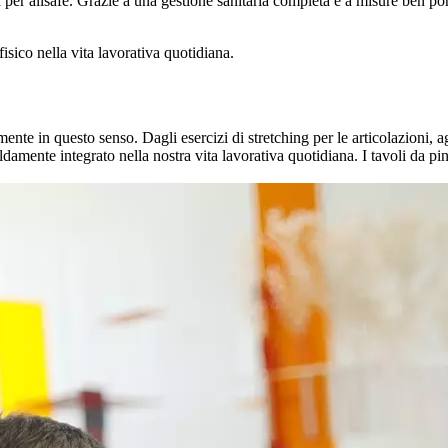
ta per allsafe. Grazie a una gestione sanitaria completa e a misure ben 
fisico nella vita lavorativa quotidiana.
nte in questo senso. Dagli esercizi di stretching per le articolazioni, agl
aldamente integrato nella nostra vita lavorativa quotidiana. I tavoli da pi