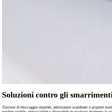
Soluzioni contro gli smarriment
Traverse di bloccaggio smarrite, attrezzature scambiate o acquisti sostit
rendere visibile, rintracciabile e disponibile in qualsiasi momento la vo