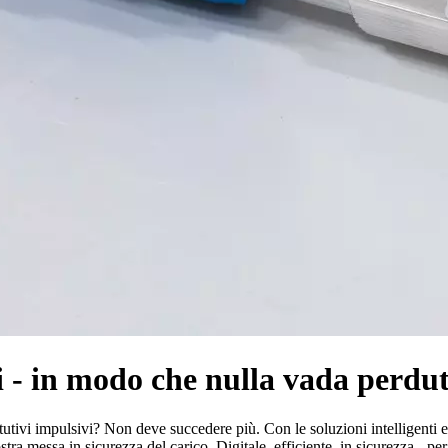
i - in modo che nulla vada perdu
utivi impulsivi? Non deve succedere più. Con le soluzioni intelligenti e co
stra messa in sicurezza del carico. Digitale, efficiente, in sicurezza - pe