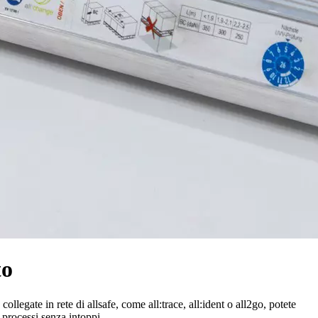
to
llegate in rete di allsafe, come all:trace, all:ident o all2go, potete
r processi senza intoppi.