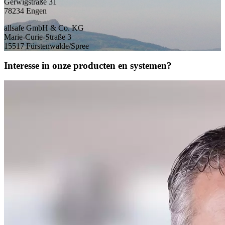
Gerwigstraße 31
78234 Engen
allsafe GmbH & Co. KG
Marie-Curie-Straße 3
15517 Fürstenwalde/Spree
Interesse in onze producten en systemen?