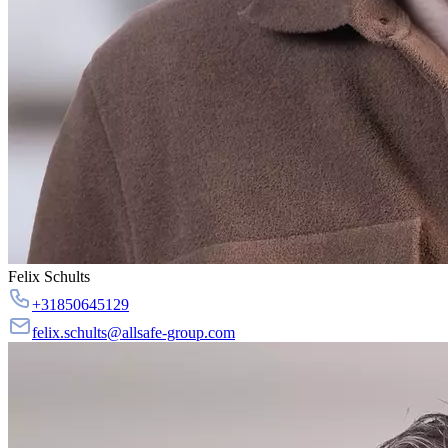
Felix Schults
+31850645129
felix.schults@allsafe-group.com