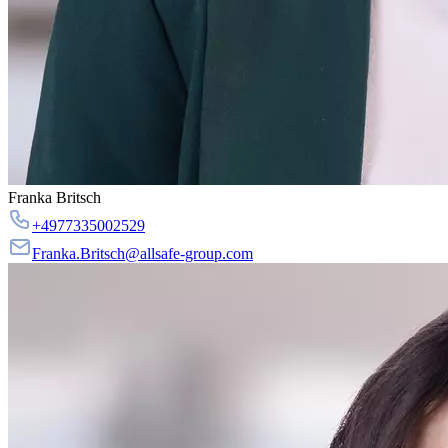
Franka Britsch
+4977335002529
Franka.Britsch@allsafe-group.com