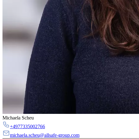
Michaela Scheu
+4977335002766
michaela.scheu@allsafe-group.com