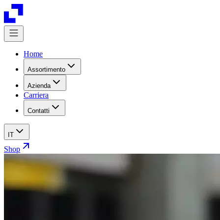
Home
Assortimento
Azienda
Carriera
Contatti
IT
Shop