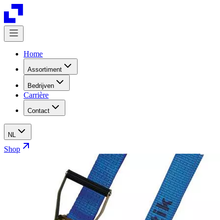
Home
Assortiment
Bedrijven
Carrière
Contact
NL
Shop