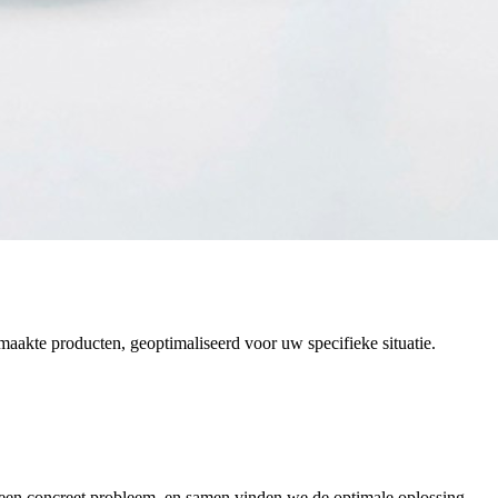
maakte producten, geoptimaliseerd voor uw specifieke situatie.
f een concreet probleem, en samen vinden we de optimale oplossing.