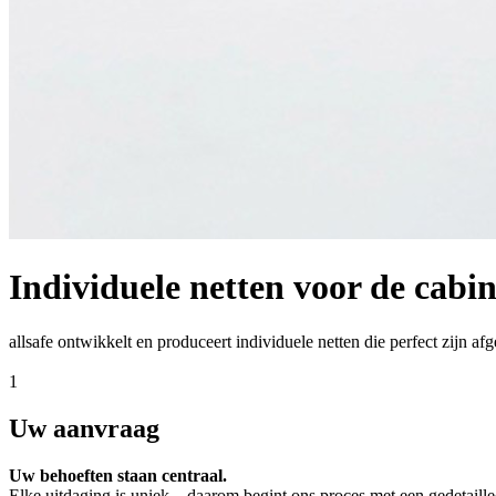
Individuele netten voor de cabi
allsafe ontwikkelt en produceert individuele netten die perfect zijn
1
Uw aanvraag
Uw behoeften staan centraal.
Elke uitdaging is uniek – daarom begint ons proces met een gedetaill