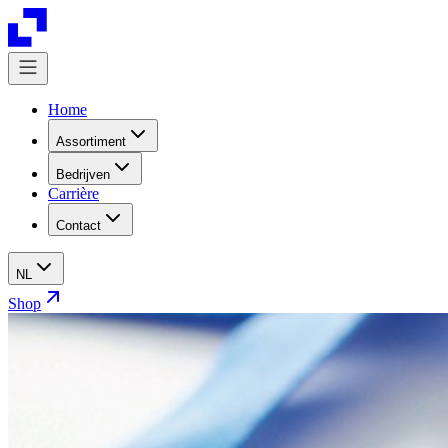
Home
Assortiment
Bedrijven
Carrière
Contact
NL
Shop