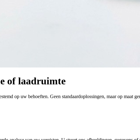
ne of laadruimte
 afgestemd op uw behoeften. Geen standaardoplossingen, maar op maat ge
eerde analyse van uw vereisten. U stuurt ons afbeeldingen, gegevens o