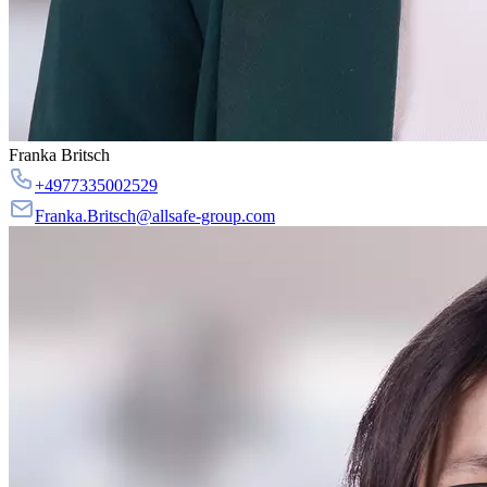
Franka Britsch
+4977335002529
Franka.Britsch@allsafe-group.com