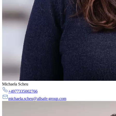
Michaela Scheu
+4977335002766
michaela.scheu@allsafe-group.com