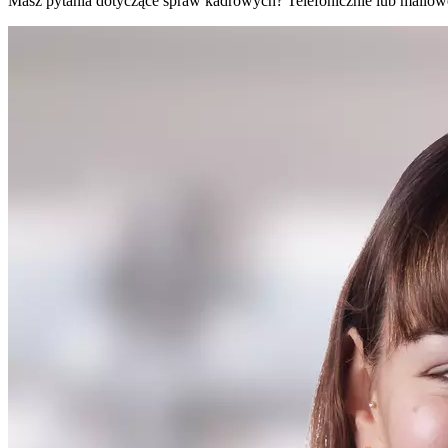
Masz pytania dotyczące spraw kadrowych? Telefonicznie lub mailo