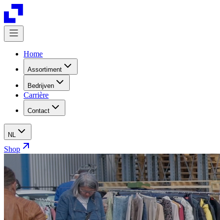
Home
Assortiment
Bedrijven
Carrière
Contact
NL
Shop