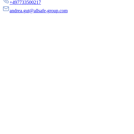
+497733500217
andrea.gut@allsafe-group.com