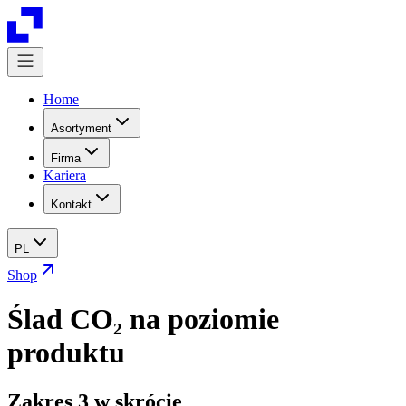
Home
Asortyment
Firma
Kariera
Kontakt
PL
Shop
Ślad CO₂ na poziomie
produktu
Zakres 3 w skrócie