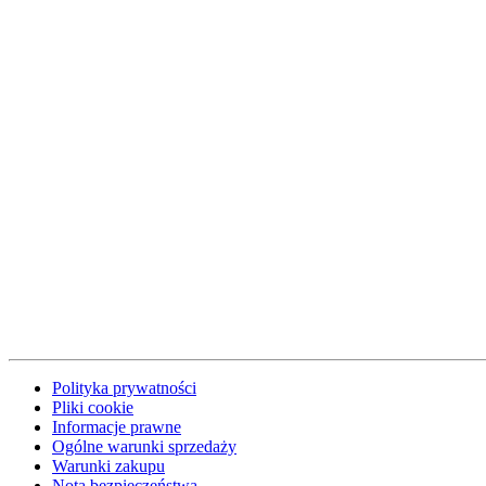
Polityka prywatności
Pliki cookie
Informacje prawne
Ogólne warunki sprzedaży
Warunki zakupu
Nota bezpieczeństwa