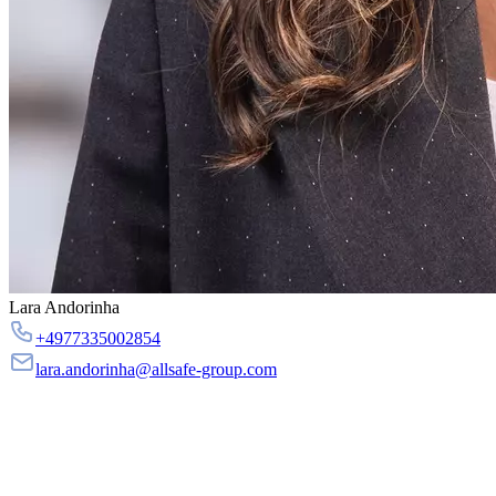
Lara Andorinha
+4977335002854
lara.andorinha@allsafe-group.com