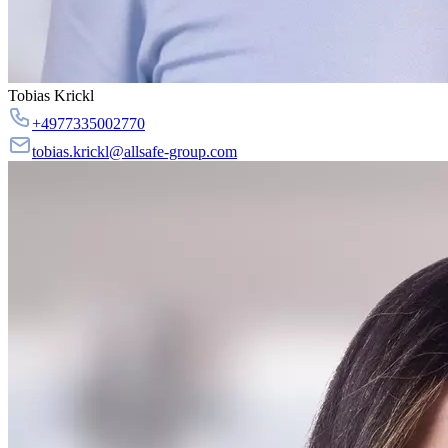
Tobias Krickl
+4977335002770
tobias.krickl@allsafe-group.com