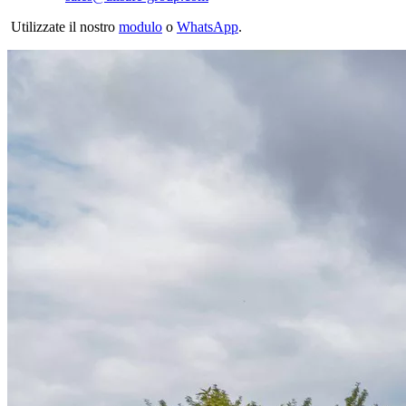
Utilizzate il nostro
modulo
o
WhatsApp
.