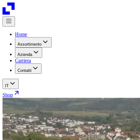
Home
Assortimento
Azienda
Carriera
Contatti
IT
Shop